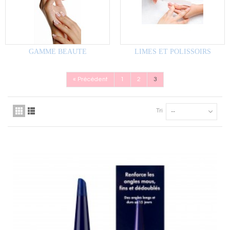
GAMME BEAUTE
LIMES ET POLISSOIRS
«
Précédent
1
2
3
Tri
--