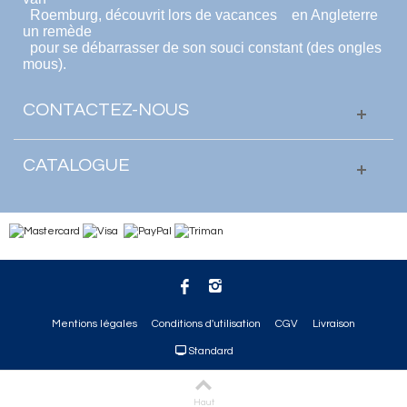
Roemburg, découvrit lors de vacances en Angleterre
un remède
pour se débarrasser de son souci constant (des ongles
mous).
CONTACTEZ-NOUS
CATALOGUE
Mentions légales
Conditions d'utilisation
CGV
Livraison
Standard
Haut