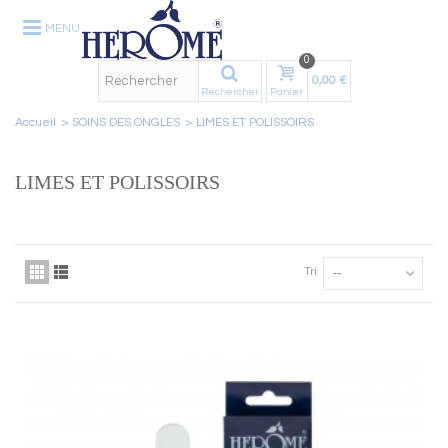
MENU
0
0,00 €
Rechercher
Panier
Accueil
>
SOINS DES ONGLES
>
LIMES ET POLISSOIRS
LIMES ET POLISSOIRS
Tri
--