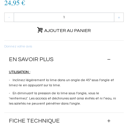
24,95 €
-
+
AJOUTER AU PANIER
Donnez votre avis
EN SAVOIR PLUS
UTILISATION :
- Inclinez légèrement la lime dans un angle de 45° sous l’ongle et
limez-le en appuyant sur la lime.
- En diminuant la pression de la lime sous l’ongle, vous le
‘renfermez’. Les accrocs et déchirures sont ainsi évités et ni l’eau, ni
les saletés ne peuvent pénétrer dans l’ongle.
FICHE TECHNIQUE