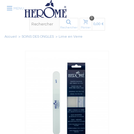
MENU
0
0,00 €
Rechercher
Panier
Accueil
>
SOINS DES ONGLES
>
Lime en Verre