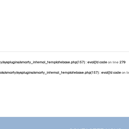
/home/herome/shop/cache/smarty/compile/09/be/52/09
ul.tpl.cache.php
on line
75
/sysplugins/smarty_internal_templatebase.php(157) : eval()'d code
on line
279
s/smarty/sysplugins/smarty_internal_templatebase.php(157) : eval()'d code
on l