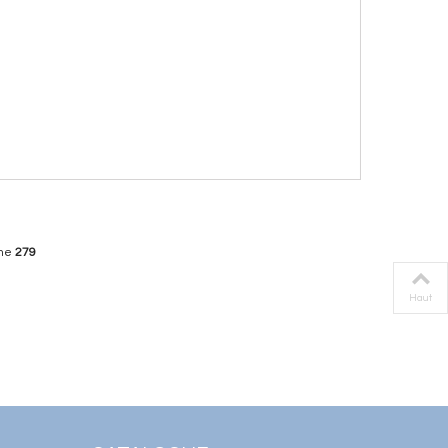
be52dfe9a9e8549a640d0f002fdeeab13781db.file.stadvancedmenu-
ine
279
Haut