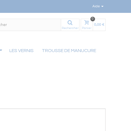
Aide
0
0,00 €
Rechercher
Panier
LES VERNIS
TROUSSE DE MANUCURE
be52dfe9a9e8549a640d0f002fdeeab13781db.file.stadvancedmenu-