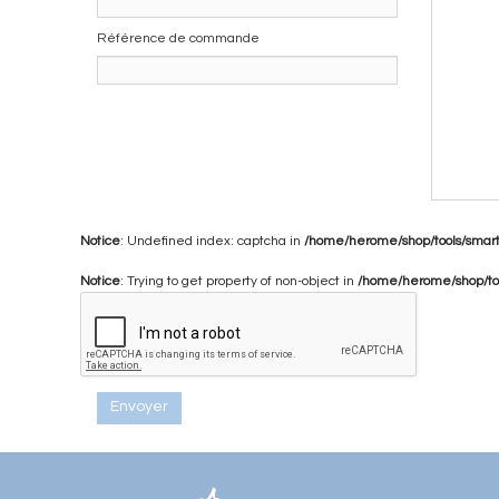
Référence de commande
Notice
: Undefined index: captcha in
/home/herome/shop/tools/smarty
Notice
: Trying to get property of non-object in
/home/herome/shop/tool
Envoyer