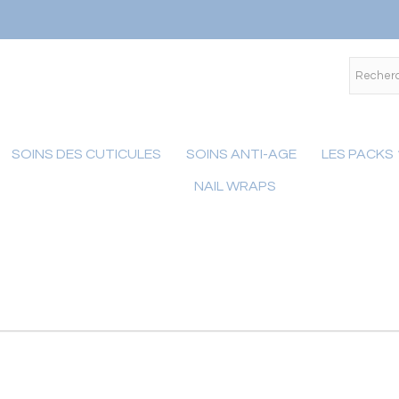
SOINS DES CUTICULES
SOINS ANTI-AGE
LES PACKS
NAIL WRAPS
Notice
:
Undefined
index: m_icon
in
/home/herome/shop/cache/smarty/compile/09/be/52/09
ul.tpl.cache.php
on line
73
Notice
:
Undefined
index:
m_name in