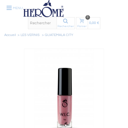
MENU
0
0,00 €
Rechercher
Panier
Accueil
>
LES VERNIS
>
GUATEMALA CITY