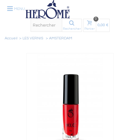
MENU
0
0,00 €
Rechercher
Panier
Accueil
>
LES VERNIS
>
AMSTERDAM