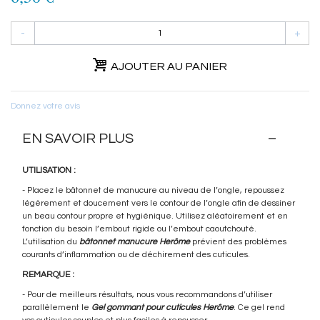
-
+
AJOUTER AU PANIER
Donnez votre avis
EN SAVOIR PLUS
UTILISATION :
- Placez le bâtonnet de manucure au niveau de l’ongle, repoussez
légèrement et doucement vers le contour de l’ongle afin de dessiner
un beau contour propre et hygiénique. Utilisez aléatoirement et en
fonction du besoin l’embout rigide ou l’embout caoutchouté.
L’utilisation du
bâtonnet manucure Herôme
prévient des problèmes
courants d’inflammation ou de déchirement des cuticules.
REMARQUE :
- Pour de meilleurs résultats, nous vous recommandons d’utiliser
parallèlement le
Gel gommant pour cuticules Herôme
. Ce gel rend