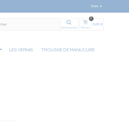
Aide
0
0,00 €
Rechercher
Panier
LES VERNIS
TROUSSE DE MANUCURE
be52dfe9a9e8549a640d0f002fdeeab13781db.file.stadvancedmenu-