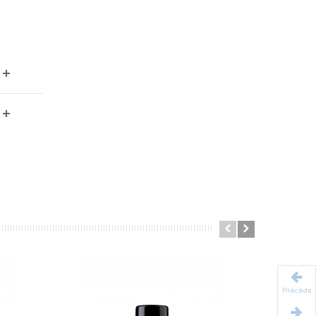
be52dfe9a9e8549a640d0f002fdeeab13781db.file.stadvancedmenu-
Précéden