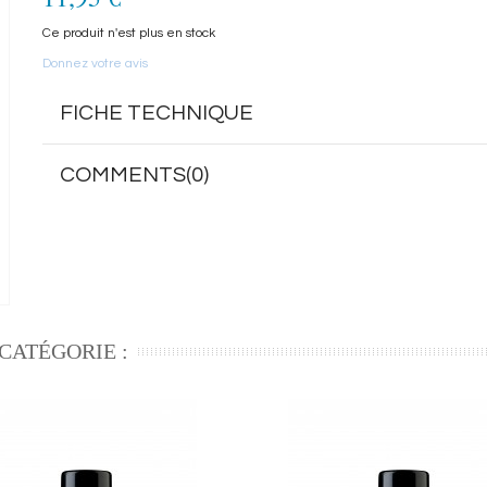
/home/herome/shop/cache/smarty/compile/09/be/52/09
ul.tpl.cache.php
Ce produit n'est plus en stock
on line
75
Donnez votre avis
FICHE TECHNIQUE
COMMENTS(0)
CATÉGORIE :