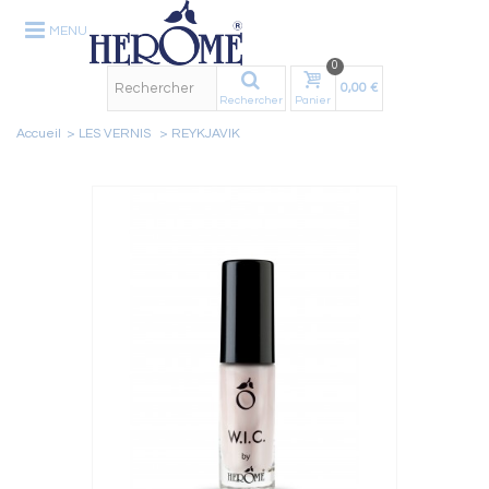
MENU
0
0,00 €
Rechercher
Panier
Accueil
>
LES VERNIS
>
REYKJAVIK