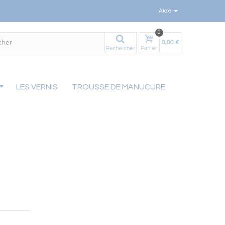
Aide
0
0,00 €
Rechercher
Panier
LES VERNIS
TROUSSE DE MANUCURE
be52dfe9a9e8549a640d0f002fdeeab13781db.file.stadvancedmenu-