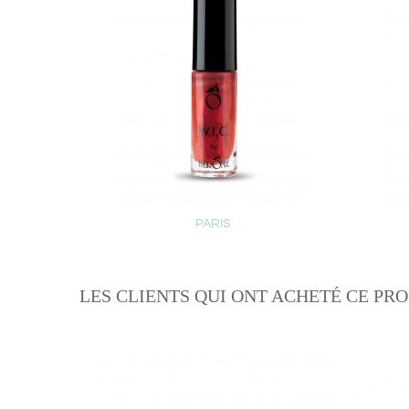
PARIS
Ajouter au panier
LES CLIENTS QUI ONT ACHETÉ CE PR