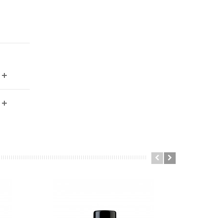
be52dfe9a9e8549a640d0f002fdeeab13781db.file.stadvancedmenu-