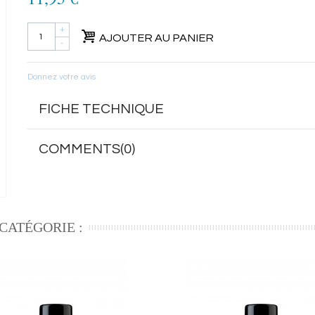
/home/herome/shop/cache/smarty/compile/09/be/52/09
ul.tpl.cache.php
on line
75
+
AJOUTER AU PANIER
-
Donnez votre avis
FICHE TECHNIQUE
COMMENTS(0)
CATÉGORIE :