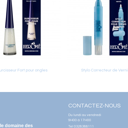
urcisseur Fort pour ongles
Stylo Correcteur de Verni
CONTACTEZ-NOUS
Du lundi au vendredi
9H00 à 17H00
 le domaine des
Tel 0328388111