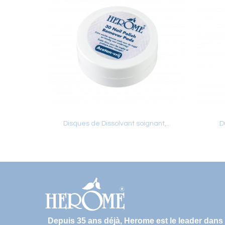
Disques de Dissolvant soignant,...
D
Ajouter au panier
Depuis 35 ans déjà, Herome est le leader dans