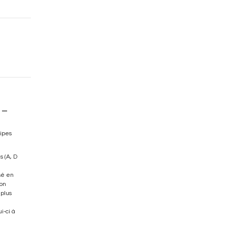
be52dfe9a9e8549a640d0f002fdeeab13781db.file.stadvancedmenu-
ipes
s (A, D
isé en
son
 plus
i-ci à