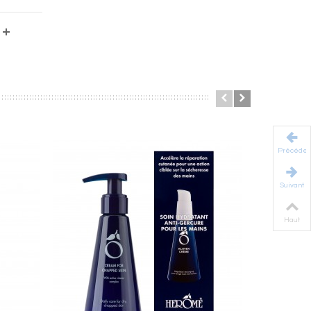
Précéden
Suivant
Haut