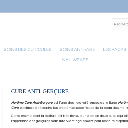
SOINS DES CUTICULES
SOINS ANTI-AGE
LES PACKS
NAIL WRAPS
Notice
:
Undefined
index: m_icon
in
/home/herome/shop/cache/smarty/compile/09/be/52/09
CURE ANTI-GERÇURE
ul.tpl.cache.php
on line
73
Herôme Cure Anti-Gerçure
est l’une des trois références de la ligne
Herôm
Care
, destinée à résoudre les problèmes spécifiques de la peau des main
Notice
:
Undefined
Cette crème, dont la texture est très riche, a une action double, puisqu’el
index:
l’apparition des gerçures mais intervient également pour les faire disparaî
m_name in