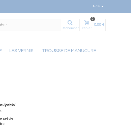
Aide
0
0,00 €
Rechercher
Panier
LES VERNIS
TROUSSE DE MANUCURE
be52dfe9a9e8549a640d0f002fdeeab13781db.file.stadvancedmenu-
e Spécial
s.
le prévient
tre.