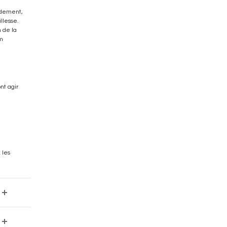
idement,
llesse.
 de la
lm
nt agir
 les