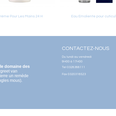
rème Pour Les Mains 24 H
Eau Emoliente pour cuticu
Ajouter au panier
Ajouter au panier
CONTACTEZ-NOUS
Du lundi au vendredi
9H00 à 17H00
 le domaine des
Tel 0328388111
rgreet van
Fax 0320318523
terre un remède
ngles mous).