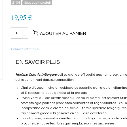
/home/herome/shop/cache/smarty/compile/09/be/52/09
2104
Nouveaux produit
ul.tpl.cache.php
on line
75
19,95 €
+
AJOUTER AU PANIER
-
Donnez votre avis
EN SAVOIR PLUS
Herôme Cure Anti-Gerçure
doit sa grande efficacité aux nombreux princ
actifs qui entrent dans sa composition :
L’huile d’avocat, riche en acides gras essentiels ainsi qu’en vitamine
et E ) adoucit la peau gercée et la protège.
L’Aloë vera, qui est extrait des feuilles de la plante, est souvent util
cosmétologie pour ses propriétés calmantes et régénérantes. D’où 
incorporation dans la crème de soin qui fera disparaître les gerçures
rapidement grâce à la génération cellulaire accélérée.
Le collagène, présent naturellement dans l’organisme, va aider celu
produire de nouvelles fibres qui remplaceront les anciennes