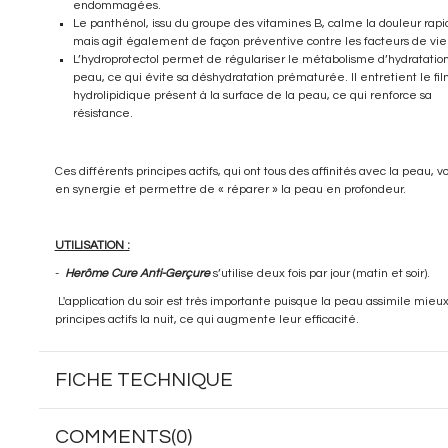
endommagées.
Le panthénol, issu du groupe des vitamines B, calme la douleur rap
mais agit également de façon préventive contre les facteurs de viei
L’hydroprotectol permet de régulariser le métabolisme d’hydratation
peau, ce qui évite sa déshydratation prématurée. Il entretient le fi
hydrolipidique présent à la surface de la peau, ce qui renforce sa
résistance.
Ces différents principes actifs, qui ont tous des affinités avec la peau, vo
en synergie et permettre de « réparer » la peau en profondeur.
UTILISATION :
-
Herôme Cure Anti-Gerçure
s’utilise deux fois par jour (matin et soir).
L'application du soir est très importante puisque la peau assimile mieux
principes actifs la nuit, ce qui augmente leur efficacité.
FICHE TECHNIQUE
COMMENTS(0)